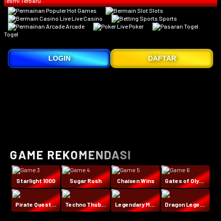
i Terbaru
Hot Games
Slots
Live Casino
Sports
Arcade
Poker
Togel
LOGIN
DAFTAR
GAME REKOMENDASI
Mahjong Ways 2
Starlight 1000
Sugar Rush
Chaisen Wins
Gates of Olympus
reasure of Aztec
Pirate Quest 1000
Techno Thubmle
Legendary Monkey King
Dragon Legend