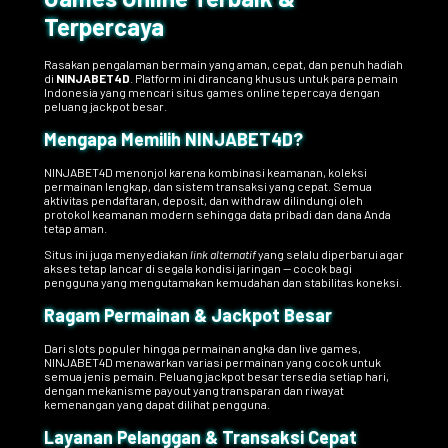
Terpercaya
Rasakan pengalaman bermain yang aman, cepat, dan penuh hadiah
di
NINJABET4D
. Platform ini dirancang khusus untuk para pemain
Indonesia yang mencari situs games online tepercaya dengan
peluang jackpot besar.
Mengapa Memilih NINJABET4D?
NINJABET4D menonjol karena kombinasi keamanan, koleksi
permainan lengkap, dan sistem transaksi yang cepat. Semua
aktivitas pendaftaran, deposit, dan withdraw dilindungi oleh
protokol keamanan modern sehingga data pribadi dan dana Anda
tetap aman.
Situs ini juga menyediakan
link alternatif
yang selalu diperbarui agar
akses tetap lancar di segala kondisi jaringan — cocok bagi
pengguna yang mengutamakan kemudahan dan stabilitas koneksi.
Ragam Permainan & Jackpot Besar
Dari slots populer hingga permainan angka dan live games,
NINJABET4D menawarkan variasi permainan yang cocok untuk
semua jenis pemain. Peluang jackpot besar tersedia setiap hari,
dengan mekanisme payout yang transparan dan riwayat
kemenangan yang dapat dilihat pengguna.
Layanan Pelanggan & Transaksi Cepat