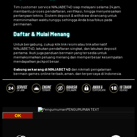
Tim customer service NINJABET4D siap melayani selama 24 jam,
membantu proses pendaftaran, verifikasi, hingga menyelesaikan
pertanyaan teknis. Sistem deposit & withdraw dirancang untuk
meminimalkan waktu tunggu sehingga Anda bisa fokus pada
permainan.
Daftar & Mulai Menang
Untuk bergabung, cukup klik link resmi atau link alternatif
NINJABET4D, lakukan pendaftaran singkat, dan lakukan deposit
pertama. Ikuti juga panduan bermain yang tersedia untuk
memaksimalkan peluang menang dan memperbesar kesempatan
mendapatkan jackpot besar.
Gabung sekarang di NINJABET4D
dan nikmati pengalaman
bermain games online terbaik, aman, dan terpercaya di Indonesia.
PENGUMUMAN TEXT
OK