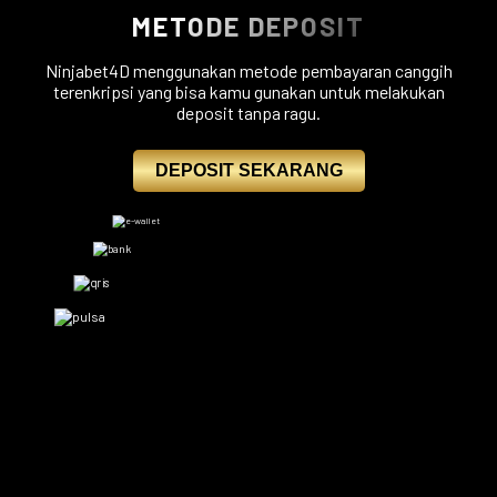
METODE DEPOSIT
Ninjabet4D menggunakan metode pembayaran canggih
terenkripsi yang bisa kamu gunakan untuk melakukan
deposit tanpa ragu.
DEPOSIT SEKARANG