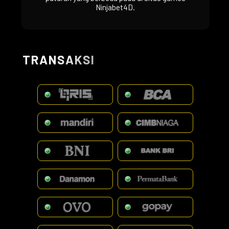
Ninjabet4D.
TRANSAKSI