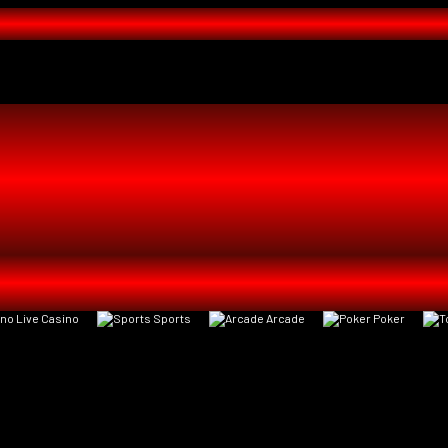
Live Casino
Sports
Arcade
Poker